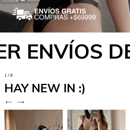
R ENVÍOS D
1
/
8
HAY NEW IN :)