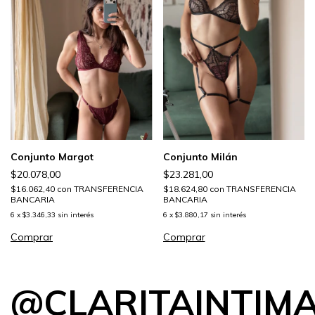
Conjunto Margot
Conjunto Milán
$20.078,00
$23.281,00
$16.062,40
con
TRANSFERENCIA
$18.624,80
con
TRANSFERENCIA
BANCARIA
BANCARIA
6
x
$3.346,33
sin interés
6
x
$3.880,17
sin interés
Comprar
Comprar
@CLARITAINTIM