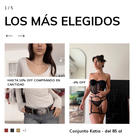
1
/
5
LOS MÁS ELEGIDOS
HASTA 10% OFF
COMPRANDO EN
-
4
%
OFF
CANTIDAD
Conjunto Katia - del 85 al
+2