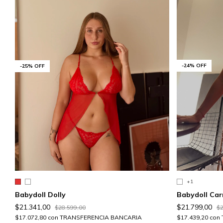
-
24
%
OFF
-
25
%
OFF
+1
Babydoll Ca
Babydoll Dolly
$21.799,00
$21.341,00
$2
$28.599,00
$17.439,20
con
$17.072,80
con
TRANSFERENCIA BANCARIA