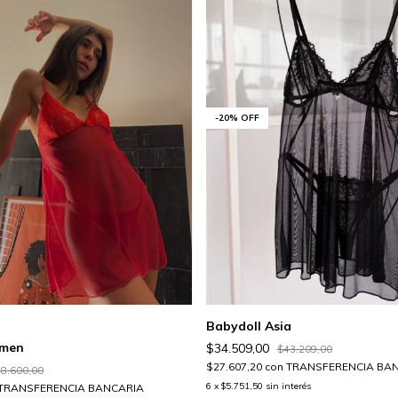
-
20
%
OFF
Babydoll Asia
rmen
$34.509,00
$43.209,00
$27.607,20
con
TRANSFERENCIA BA
8.600,00
6
x
$5.751,50
sin interés
TRANSFERENCIA BANCARIA