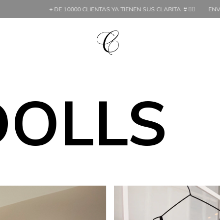
+ DE 10000 CLIENTAS YA TIENEN SUS CLARITA 👙❤️‍🔥
ENVÍOS G
DOLLS