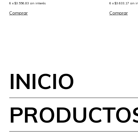
6
x
$3.633,17
sin i
6
x
$3.556,83
sin interés
Comprar
Comprar
INICIO
PRODUCTO