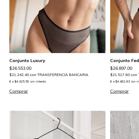
Conjunto Luxury
Conjunto Fed
$26.553,00
$26.897,00
$21.242,40
con
TRANSFERENCIA BANCARIA
$21.517,60
con
6
x
$4.425,50
sin interés
6
x
$4.482,83
sin i
Comprar
Comprar