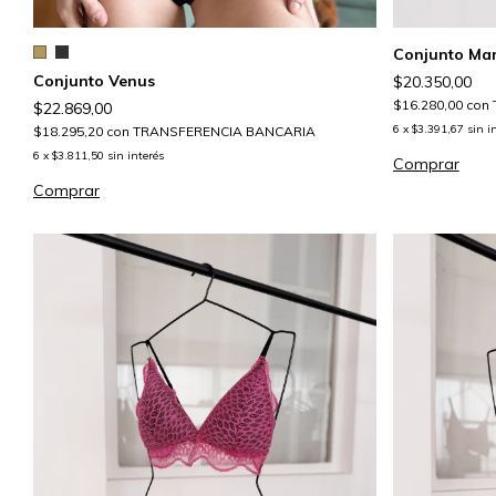
Conjunto Ma
Conjunto Venus
$20.350,00
$16.280,00
con
$22.869,00
6
x
$3.391,67
sin i
$18.295,20
con
TRANSFERENCIA BANCARIA
6
x
$3.811,50
sin interés
Comprar
Comprar