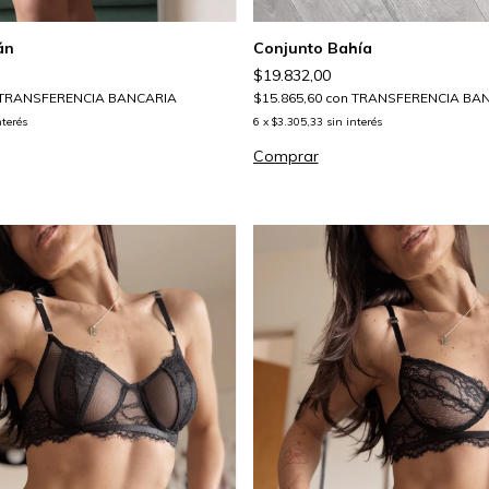
án
Conjunto Bahía
$19.832,00
TRANSFERENCIA BANCARIA
$15.865,60
con
TRANSFERENCIA BA
nterés
6
x
$3.305,33
sin interés
Comprar