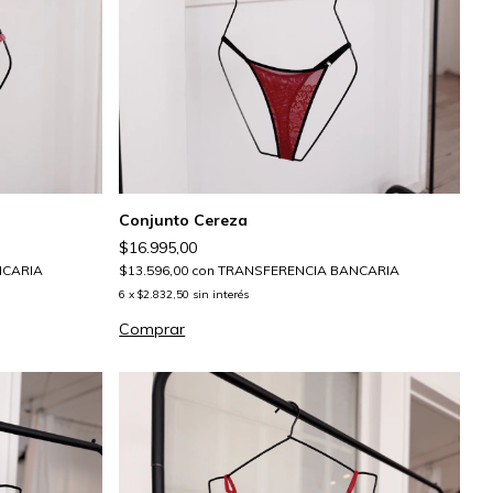
Conjunto Cereza
$16.995,00
NCARIA
$13.596,00
con
TRANSFERENCIA BANCARIA
6
x
$2.832,50
sin interés
Comprar