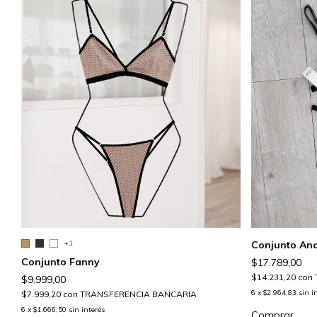
+1
Conjunto Ana
Conjunto Fanny
$17.789,00
$14.231,20
con
$9.999,00
6
x
$2.964,83
sin i
$7.999,20
con
TRANSFERENCIA BANCARIA
6
x
$1.666,50
sin interés
Comprar