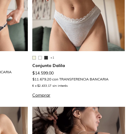
+1
Conjunto Dalila
NCARIA
$14.599,00
$11.679,20
con
TRANSFERENCIA BANCARIA
6
x
$2.433,17
sin interés
Comprar