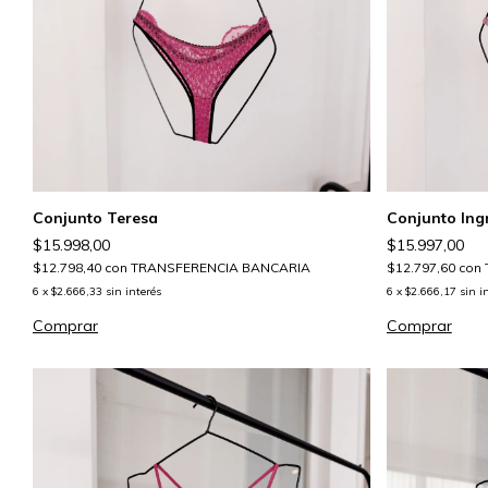
Conjunto Teresa
Conjunto Ing
$15.998,00
$15.997,00
$12.798,40
con
TRANSFERENCIA BANCARIA
$12.797,60
con
6
x
$2.666,33
sin interés
6
x
$2.666,17
sin i
Comprar
Comprar