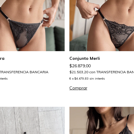
Conjunto Merli
ra
$26.879,00
$21.503,20
con
TRANSFERENCIA BA
TRANSFERENCIA BANCARIA
6
x
$4.479,83
sin interés
nterés
Comprar