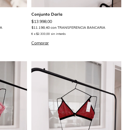
Conjunto Darla
$13.998,00
A
$11.198,40
con
TRANSFERENCIA BANCARIA
6
x
$2.333,00
sin interés
Comprar