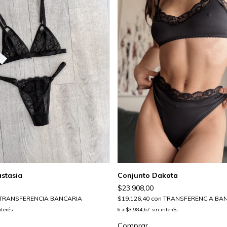
stasia
Conjunto Dakota
$23.908,00
TRANSFERENCIA BANCARIA
$19.126,40
con
TRANSFERENCIA BA
nterés
6
x
$3.984,67
sin interés
Comprar