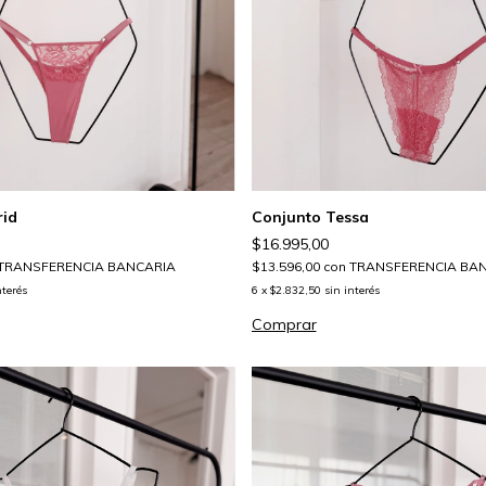
rid
Conjunto Tessa
$16.995,00
TRANSFERENCIA BANCARIA
$13.596,00
con
TRANSFERENCIA BA
nterés
6
x
$2.832,50
sin interés
Comprar