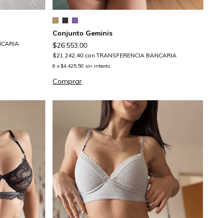
Conjunto Geminis
NCARIA
$26.553,00
$21.242,40
con
TRANSFERENCIA BANCARIA
6
x
$4.425,50
sin interés
Comprar