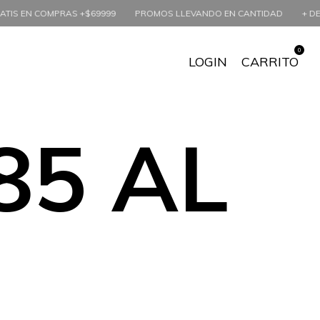
9
PROMOS LLEVANDO EN CANTIDAD
+ DE 10000 CLIENTAS YA TIENEN 
0
LOGIN
CARRITO
85 AL