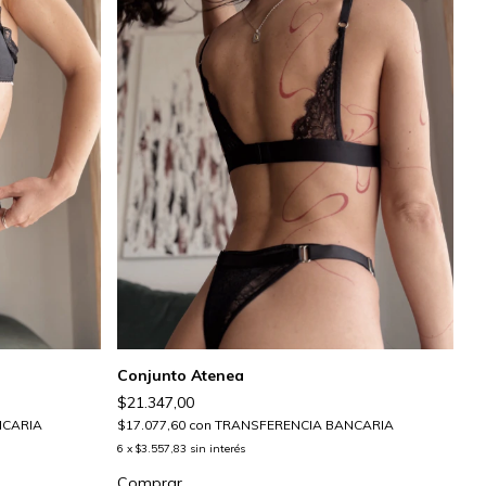
Conjunto Atenea
$21.347,00
NCARIA
$17.077,60
con
TRANSFERENCIA BANCARIA
6
x
$3.557,83
sin interés
Comprar