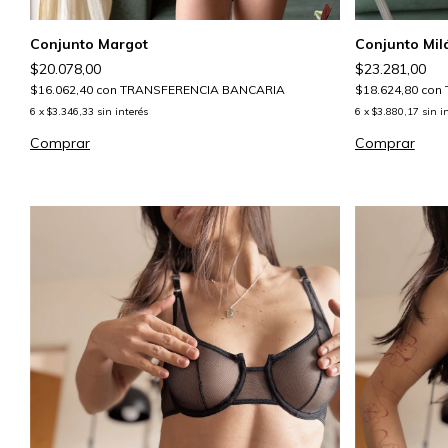
Conjunto Margot
Conjunto Mil
$20.078,00
$23.281,00
$16.062,40
con
TRANSFERENCIA BANCARIA
$18.624,80
con
6
x
$3.346,33
sin interés
6
x
$3.880,17
sin i
Comprar
Comprar