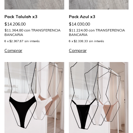
Pack Talulah x3
Pack Azul x3
$14.206,00
$14.030,00
$11.364,80
con
TRANSFERENCIA
$11.224,00
con
TRANSFERENCIA
BANCARIA
BANCARIA
6
x
$2.367,67
sin interés
6
x
$2.338,33
sin interés
Comprar
Comprar