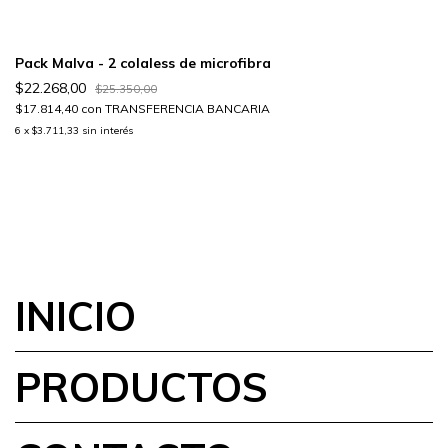
Pack Malva - 2 colaless de microfibra
$22.268,00
$25.350,00
$17.814,40
con
TRANSFERENCIA BANCARIA
6
x
$3.711,33
sin interés
INICIO
PRODUCTOS