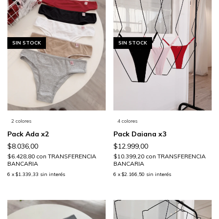
SIN STOCK
SIN STOCK
2 colores
4 colores
Pack Ada x2
Pack Daiana x3
$8.036,00
$12.999,00
$6.428,80
con
TRANSFERENCIA
$10.399,20
con
TRANSFERENCIA
BANCARIA
BANCARIA
6
x
$1.339,33
sin interés
6
x
$2.166,50
sin interés