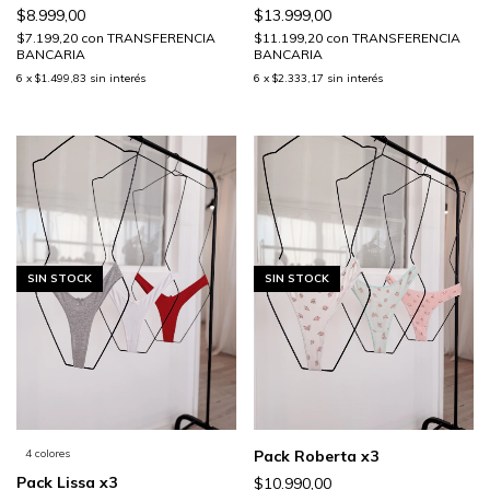
$8.999,00
$13.999,00
$7.199,20
con
TRANSFERENCIA
$11.199,20
con
TRANSFERENCIA
BANCARIA
BANCARIA
6
x
$1.499,83
sin interés
6
x
$2.333,17
sin interés
SIN STOCK
SIN STOCK
4 colores
Pack Roberta x3
Pack Lissa x3
$10.990,00