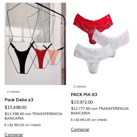
2 colores
2 colores
PACK PIA X3
Pack Delia x3
$15.972,00
$15.498,00
$12.777,60
con
TRANSFERENCIA
BANCARIA
$12.398,40
con
TRANSFERENCIA
BANCARIA
6
x
$2.662,00
sin interés
6
x
$2.583,00
sin interés
Comprar
Comprar