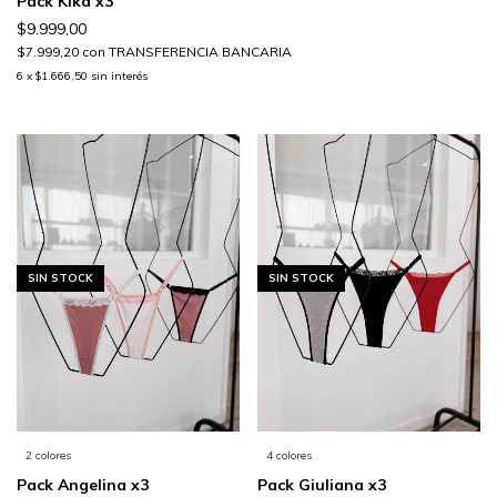
Pack Kika x3
$9.999,00
$7.999,20
con
TRANSFERENCIA BANCARIA
6
x
$1.666,50
sin interés
SIN STOCK
SIN STOCK
2 colores
4 colores
Pack Angelina x3
Pack Giuliana x3