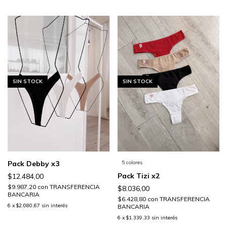
SIN STOCK
SIN STOCK
Pack Debby x3
5 colores
Pack Tizi x2
$12.484,00
$9.987,20
con
TRANSFERENCIA
$8.036,00
BANCARIA
$6.428,80
con
TRANSFERENCIA
6
x
$2.080,67
sin interés
BANCARIA
6
x
$1.339,33
sin interés