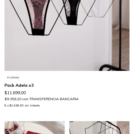
4 colores
Pack Adela x3
$11.699,00
$9.359,20
con
TRANSFERENCIA BANCARIA
6
x
$1.949,83
sin interés