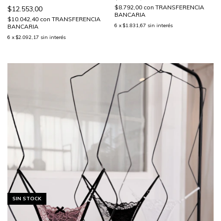
$8.792,00
con
TRANSFERENCIA
$12.553,00
BANCARIA
$10.042,40
con
TRANSFERENCIA
6
x
$1.831,67
sin interés
BANCARIA
6
x
$2.092,17
sin interés
SIN STOCK