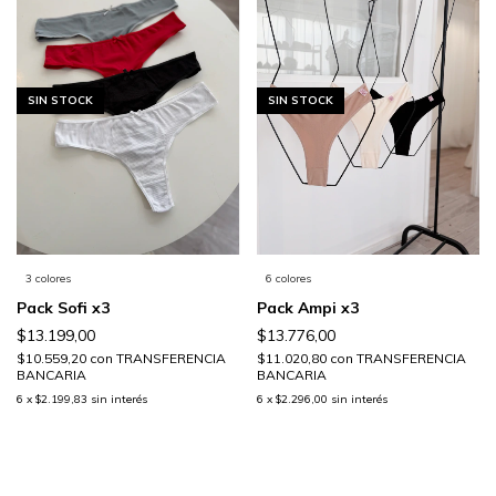
SIN STOCK
SIN STOCK
3 colores
6 colores
Pack Sofi x3
Pack Ampi x3
$13.199,00
$13.776,00
$10.559,20
con
TRANSFERENCIA
$11.020,80
con
TRANSFERENCIA
BANCARIA
BANCARIA
6
x
$2.199,83
sin interés
6
x
$2.296,00
sin interés