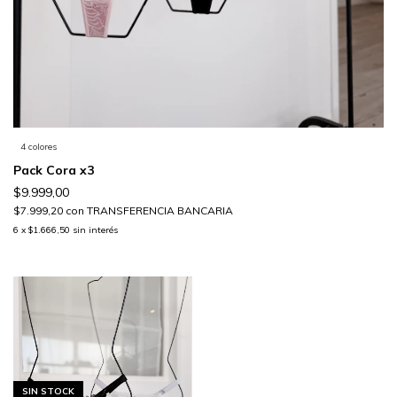
4 colores
Pack Cora x3
$9.999,00
$7.999,20
con
TRANSFERENCIA BANCARIA
6
x
$1.666,50
sin interés
SIN STOCK